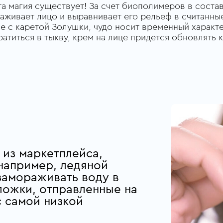
та магия существует! За счет биополимеров в соста
аживает лицо и выравнивает его рельеф в считанные
е с каретой Золушки, чудо носит временный характе
атиться в тыкву, крем на лице придется обновлять 
 из маркетплейса,
например, ледяной
замораживать воду в
ложки, отправленные на
с самой низкой