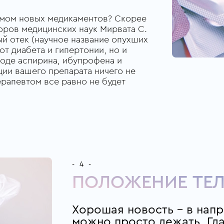
иемом новых медикаментов? Скорее
торов медицинских наук Мирвата С.
ый отек (научное название опухших
от диабета и гипертонии, но и
оде аспирина, ибупрофена и
ции вашего препарата ничего не
ерапевтом все равно не будет
- 4 -
ПОЛОЖЕНИЕ ТЕ
Хорошая новость – в нап
можно просто лежать. Гла