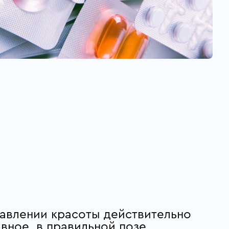
Л
равлении красоты действительно
вное, в правильной позе.