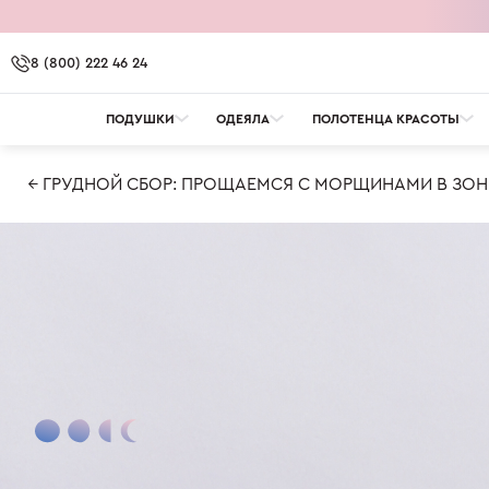
8 (800) 222 46 24
ПОДУШКИ
ОДЕЯЛА
ПОЛОТЕНЦА КРАСОТЫ
← ГРУДНОЙ СБОР: ПРОЩАЕМСЯ С МОРЩИНАМИ В ЗОН
OMNIA
OMNIA. ПРОТИВ БАКТЕРИЙ
OMNIA. УВЛАЖНЕНИ
ДОСТАВКА И ОПЛА