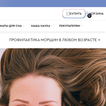
КОРЗИНА
КУПИТЬ
0
МАТЫ ДЛЯ СНА
НАША НАУКА
ПОКУПАТЕЛЯМ
ПРОФИЛАКТИКА МОРЩИН В ЛЮБОМ ВОЗРАСТЕ →
Ы
ПОДУШКА ДЛЯ ДЕКОЛЬТЕ
ВОПРОСЫ
НАВОЛОЧКИ
СОН КРАСОТЫ