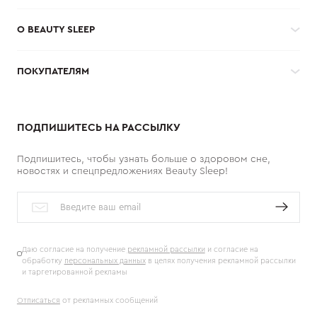
О BEAUTY SLEEP
ПОКУПАТЕЛЯМ
ПОДПИШИТЕСЬ НА РАССЫЛКУ
Подпишитесь, чтобы узнать больше о здоровом сне,
новостях и спецпредложениях Beauty Sleep!
Даю согласие на получение
рекламной рассылки
и согласие на
обработку
персональных данных
в целях получения рекламной рассылки
и таргетированной рекламы
Отписаться
от рекламных сообщений