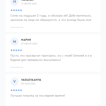
Н
17 ИЮЛЯ 2021
Сплю на подушке 2 года, и обожаю её! Действительно,
заломов на лице не образуется, а это всегда была моя
проблема, тк сплю лицом в подушку. Кроме того, она
очень удобна в плане проблем с шейным отделом
ЧИТАТЬ ПОЛНОСТЬЮ
позвоночника, шея действительно отдыхает, с утра
никакого дискомфорта. А я перепробовала множество
МАРИЯ
ортопедических подушек, но ни одна не была так удобна.
М
07 ИЮЛЯ 2021
Пусть это прозвучит приторно, но с моей Омнией я и в
будние дни прекрасно высыпаюсь!
ЧИТАТЬ ПОЛНОСТЬЮ
VASILEVA ANYA
V
05 МАЯ 2021
Лучшая покупка за последнее время!