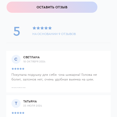
ОСТАВИТЬ ОТЗЫВ
5
НА ОСНОВАНИИ
9
ОТЗЫВОВ
СВЕТЛАНА
С
18 ОКТЯБРЯ 2024
Покупала подушку для себя -она шикарна! Голова не
болит, заломов нет, очень удобная выемка на шеи.
Сейчас купила в подарок вторую. Была просьба прислать
дополнительный слой для своей подушки, все сделали!
ЧИТАТЬ ПОЛНОСТЬЮ
Компания отличная, продукция супер! Всем рекомендую
ТАТЬЯНА
Т
25 ИЮЛЯ 2024