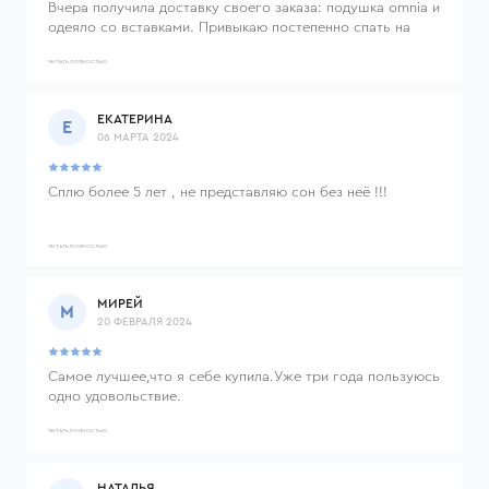
Вчера получила доставку своего заказа: подушка omnia и
одеяло со вставками. Привыкаю постепенно спать на
новой подушке. Когда первый раз легла на нее,
почувствовала такое удовольствие: шея, голова, а потом
ЧИТАТЬ ПОЛНОСТЬЮ
и все тело "выдохнуло" и расслабилось. Спасибо вам
большое. Отдельный восторг: скорость доставки и такая
ЕКАТЕРИНА
продуманная, красивая, аккуратная упаковка всех
Е
06 МАРТА 2024
товаров. Чувствуется уважение и желание делать на
максимуме. Вы - лучшие, процветания и роста!
Сплю более 5 лет , не представляю сон без неё !!!
ЧИТАТЬ ПОЛНОСТЬЮ
МИРЕЙ
М
20 ФЕВРАЛЯ 2024
Самое лучшее,что я себе купила.Уже три года пользуюсь
одно удовольствие.
ЧИТАТЬ ПОЛНОСТЬЮ
НАТАЛЬЯ