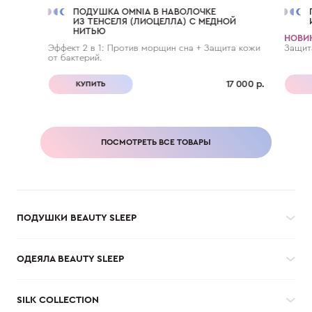
ПОДУШКА OMNIA В НАВОЛОЧКЕ
ИЗ ТЕНСЕЛЯ (ЛИОЦЕЛЛА) С МЕДНОЙ
НИТЬЮ
НОВИ
Эффект 2 в 1: Против морщин сна + Защита кожи
Защит
от бактерий.
17 000 р.
КУПИТЬ
ПОСМОТРЕТЬ ВСЕ ТОВАРЫ
ПОДУШКИ BEAUTY SLEEP
ОДЕЯЛА BEAUTY SLEEP
SILK COLLECTION