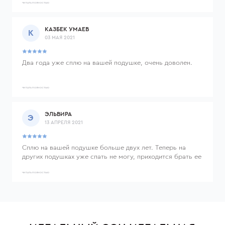
ЧИТАТЬ ПОЛНОСТЬЮ
КАЗБЕК УМАЕВ
К
03 МАЯ 2021
Два года уже сплю на вашей подушке, очень доволен.
ЧИТАТЬ ПОЛНОСТЬЮ
ЭЛЬВИРА
Э
13 АПРЕЛЯ 2021
Сплю на вашей подушке больше двух лет. Теперь на
других подушках уже спать не могу, приходится брать ее
с собой в путешествия)) Очень довольна, даже в случае
недосыпа нет отечности и лицо выглядит свежим!
ЧИТАТЬ ПОЛНОСТЬЮ