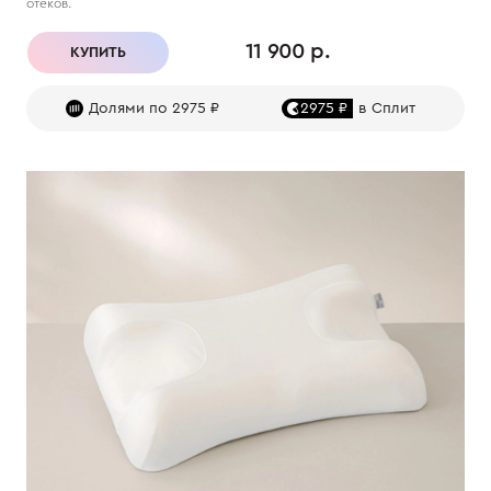
отеков.
11 900 р.
КУПИТЬ
Долями по 2975 ₽
2975 ₽
в Сплит