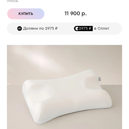
отеков.
11 900 р.
КУПИТЬ
Долями по 2975 ₽
2975 ₽
в Сплит