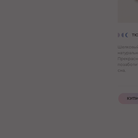
ТЮ
Шелковый
натураль
Прекрасн
позаботит
сна.
КУП