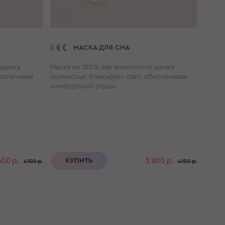
МАСКА ДЛЯ СНА
 шелка
Маска из 100% органического шелка
Маска
еспечивая
полностью блокирует свет, обеспечивая
полно
комфортный отдых.
комфо
600 р.
3 600 р.
КУПИТЬ
К
4100 р.
4100 р.