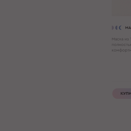
МА
Маска из
полность
комфортн
КУП