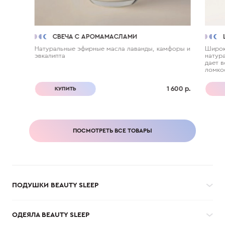
СВЕЧА С АРОМАМАСЛАМИ
Натуральные эфирные масла лаванды, камфоры и
Широк
эвкалипта
натур
дает в
ломкос
1 600 р.
КУПИТЬ
ПОСМОТРЕТЬ ВСЕ ТОВАРЫ
ПОДУШКИ BEAUTY SLEEP
ОДЕЯЛА BEAUTY SLEEP