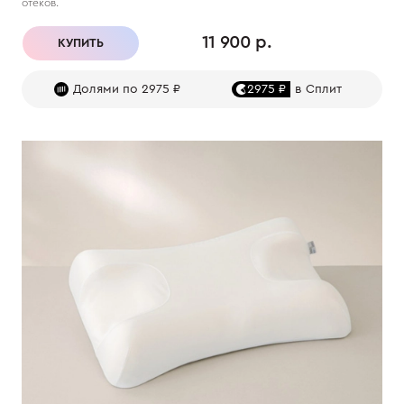
отеков.
11 900 р.
КУПИТЬ
Долями по 2975 ₽
2975 ₽
в Сплит