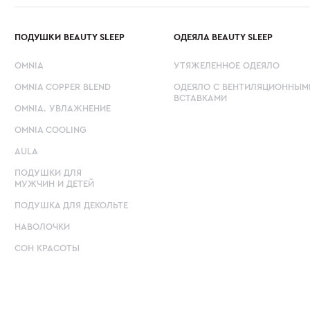
ПОДУШКИ BEAUTY SLEEP
ОДЕЯЛА BEAUTY SLEEP
OMNIA
УТЯЖЕЛЕННОЕ ОДЕЯЛО
OMNIA COPPER BLEND
ОДЕЯЛО С ВЕНТИЛЯЦИОННЫМ
ВСТАВКАМИ
OMNIA. УВЛАЖНЕНИЕ
OMNIA COOLING
AULA
ПОДУШКИ ДЛЯ
МУЖЧИН И ДЕТЕЙ
ПОДУШКА ДЛЯ ДЕКОЛЬТЕ
НАВОЛОЧКИ
СОН КРАСОТЫ