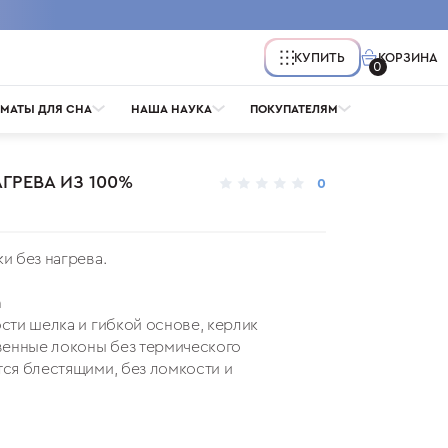
КОРЗИНА
КУПИТЬ
0
МАТЫ ДЛЯ СНА
НАША НАУКА
ПОКУПАТЕЛЯМ
ГРЕВА ИЗ 100%
0
Ы
ПОДУШКА ДЛЯ ДЕКОЛЬТЕ
ВОПРОСЫ
НАВОЛОЧКИ
СОН КРАСОТЫ
и без нагрева.
а
сти шелка и гибкой основе, керлик
венные локоны без термического
ся блестящими, без ломкости и