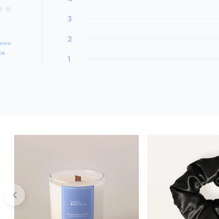
3
2
ании
ов
1