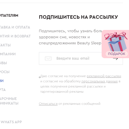
УПАТЕЛЯМ
ПОДПИШИТЕСЬ НА РАССЫЛКУ
ТАВКА И ОПЛАТА
Подпишитесь, чтобы узнать больше о
НТИЯ И ВОЗВРАТ
здоровом сне, новостях и
спецпредложениях Beauty Sleep!
ТАКТЫ
ОМПАНИИ
ЫВЫ
РОСЫ
Даю согласие на получение
рекламной рассылки
ИИ
и согласие на обработку
персональных данных
в
целях получения рекламной рассылки и
РТА
таргетированной рекламы
АРОЧНЫЕ
ТИФИКАТЫ
Отписаться
от рекламных сообщений
WHATS APP