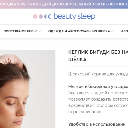
СКИДКА 20% НА КАЖДЫЙ ДОПОЛНИТЕЛЬНЫЙ ТОВАР В КОРЗИНЕ
ПОСТЕЛЬНОЕ БЕЛЬЕ
ОДЕЖДА И АКСЕССУАРЫ ИЗ ШЕЛКА
АРО
КЕРЛИК БИГУДИ БЕЗ НА
ШЁЛКА
Е
ТА
УТЯЖЕЛЕННОЕ АНТИСТРЕСС-ОДЕЯЛО
OMNIA. ОХЛАЖДЕНИЕ
ГАРАНТИЯ И ВОЗВРАТ
КЛИНИЧЕСКИЕ ИССЛЕДОВАНИЯ
ВСЕ ТОВАРЫ ИЗ ШЕЛКА
ПОЛОТЕНЦЕ ИЗ ХЛОПКА. ПРОТИВ БАКТЕРИЙ
ПОСТЕЛЬНОЕ БЕЛЬЕ
АРОМАТЫ ДЛЯ СНА
КОНТАКТЫ
AULA
ОДЕЖДА
BEAUTY - УНИВЕРСИТЕТ
ВЕНТИЛИРУЕМОЕ ОДЕЯЛО
О КОМПАНИИ
АКСЕССУАРЫ
ПОДУШКИ ДЛЯ
ОТЗЫВ
МУЖЧИН И ДЕТЕЙ
Шелковый керлик для укладк
Мягкая и бережная укладк
Благодаря гладкой поверхно
позволяет создавать естест
воздействия. Волосы остают
пересушивания.
Удобство в использовании