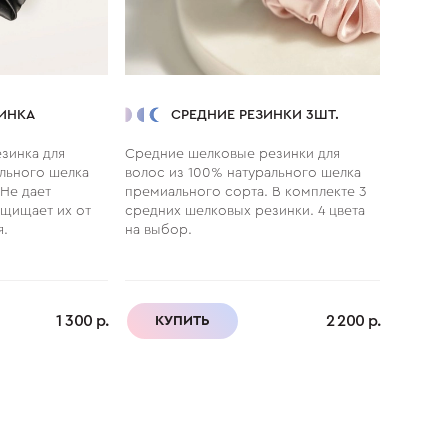
ИНКА
СРЕДНИЕ РЕЗИНКИ 3ШТ.
зинка для
Средние шелковые резинки для
Узкие 
ального шелка
волос из 100% натурального шелка
из 100
Не дает
премиального сорта. В комплекте 3
премиа
ащищает их от
средних шелковых резинки. 4 цвета
узких ш
я.
на выбор.
выбор.
1 300 р.
2 200 р.
КУПИТЬ
КУ