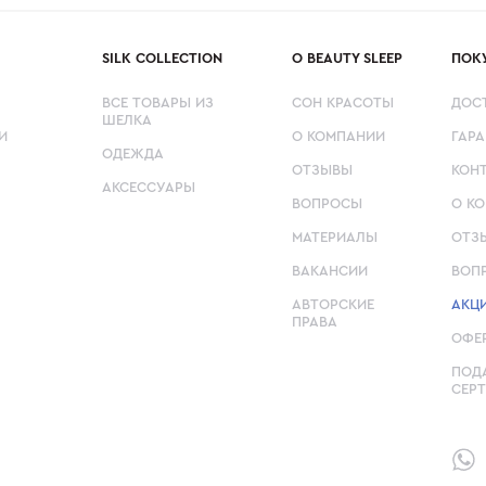
SILK COLLECTION
О BEAUTY SLEEP
ПОК
ВСЕ ТОВАРЫ ИЗ
СОН КРАСОТЫ
ДОС
ШЕЛКА
И
О КОМПАНИИ
ГАРА
ОДЕЖДА
ОТЗЫВЫ
КОН
АКСЕССУАРЫ
ВОПРОСЫ
О К
МАТЕРИАЛЫ
ОТЗ
ВАКАНСИИ
ВОП
АВТОРСКИЕ
АКЦ
ПРАВА
ОФЕ
ПОД
СЕР