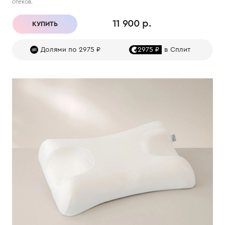
отеков.
11 900 р.
КУПИТЬ
Долями по 2975 ₽
2975 ₽
в Сплит