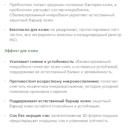
Пребиотики питают «родные» полезные бактерии кожи, а
пробиотики улучшают состав микробиома.
Сбалансированный микробиом укрепляет естественный
защитный барьер кожи.
Безопасно для кожи:
не раздражает, протестировано патч-
тестом, все ингредиенты внесены в международный реестр
INCI.
Эффект для кожи
Усиливает сияние и устойчивость:
сбалансированный
микробиом помогает коже сиять и оставаться устойчивой,
поддерживая её естественный баланс и увлажнённость.
Противостоит возрастному микровоспалению:
помогает
смягчить незаметное микровоспаление, которое ускоряет
появление признаков старения.
Поддерживает естественный барьер кожи:
защитный
барьер кожи остаётся спокойным и устойчивым.
Сон без морщин сна:
запатентованная 3D-форма подушки
предотвращает морщины сна и утреннюю отёчность.