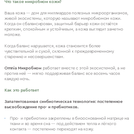
Что такое микробиом кожи?
Ваша кожа — дом для миллиардов полезных микроорганизмов,
живой экосистемы, которую называют микробиомом кожи.
Когда он сбалансирован, защитный барьер кожи остаётся
крепким, спокойным и устойчивым, а кожа выглядит заметно
моложе.
Когда баланс нарушается, кожа становится более
чувствительной и сухой, склонной к преждевременному
старению и несовершенствам.
Omnia Микробиом
работает вместе с этой экосистемой, а не
против неё — мягко поддерживая баланс все восемь часов
каждую ночь.
Как это работает
Запатентованная синбиотическая технология: п
остепенное
высвобождение про- и пребиотиков.
Про- и пребиотики закреплены в биооснованной матрице на
ткани и во время сна — под действием тепла и лёгкого
контакта — постепенно переходят на кожу.