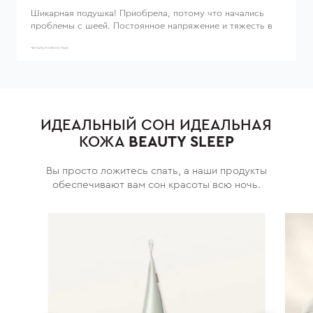
Шикарная подушка! Приобрела, потому что начались
проблемы с шеей. Постоянное напряжение и тяжесть в
шейно-воротниковой зоне. Работа за компьютером
сказалась😔моя подушка стала мне настоящей
ЧИТАТЬ ПОЛНОСТЬЮ
подружкой 🔥👏буквально с первых дней почувствовала,
что шея напрягается гораздо меньше, дискомфорт
ушёл.. Это чудо! Спасибо производителю 🫶
ИДЕАЛЬНЫЙ СОН ИДЕАЛЬНАЯ
КОЖА
BEAUTY SLEEP
Вы просто ложитесь спать, а наши продукты
обеспечивают вам сон красоты всю ночь.