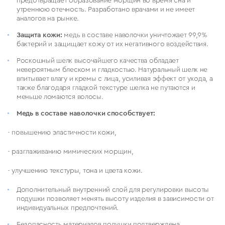
предотвращает образование морщин во время сна и
утреннюю отечность. Разработано врачами и не имеет
аналогов на рынке.
Защита кожи:
медь в составе наволочки уничтожает 99,9%
бактерий и защищает кожу от их негативного воздействия.
Роскошный шелк высочайшего качества обладает
невероятным блеском и гладкостью. Натуральный шелк не
впитывает влагу и кремы с лица, усиливая эффект от ухода, а
также благодаря гладкой текстуре шелка не путаются и
меньше ломаются волосы.
Медь в составе наволочки способствует:
- повышению эластичности кожи,
- разглаживанию мимических морщин,
- улучшению текстуры, тона и цвета кожи.
Дополнительный внутренний слой для регулировки высоты
подушки позволяет менять высоту изделия в зависимости от
индивидуальных предпочтений.
Безопасность материалов подушки подтверждена