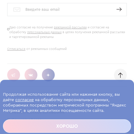
Даю согласие на получение
рекламной рассылки
и согласие на
обработку
персональных данных
в целях получения рекламной рассылки
и таргетированной рекламы
Отписаться
от рекламных сообщений
Продолжая использование сайта или нажимая кнопку, вы
© 2016 — 2026, Beauty Sleep ®
даёте
согласие
на обработку персональных данных,
Политика конфиденциальности
собираемых посредством метрической программы "Яндекс
Метрика", в целях аналитики посещаемости сайта.
Пользовательское соглашение
Публичная оферта
ХОРОШО