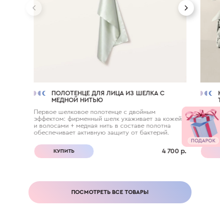
ПОЛОТЕНЦЕ ДЛЯ ЛИЦА ИЗ ШЕЛКА С
МЕДНОЙ НИТЬЮ
Первое шелковое полотенце с двойным
Собер
эффектом: фирменный шелк ухаживает за кожей
белья 
и волосами + медная нить в составе полотна
(лиоце
обеспечивает активную защиту от бактерий.
4 700 р.
КУПИТЬ
ПОСМОТРЕТЬ ВСЕ ТОВАРЫ