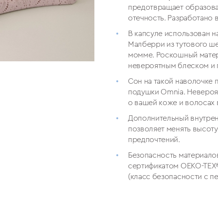
предотвращает образова
отечность. Разработано в
В капсуле использован 
Малберри из тутового ш
момме. Роскошный матер
невероятным блеском и 
Сон на такой наволочке 
подушки Omnia. Невероя
о вашей коже и волосах 
Дополнительный внутрен
позволяет менять высоту
предпочтений.
Безопасность материал
сертификатом OEKO-TEX®
(класс безопасности с пе