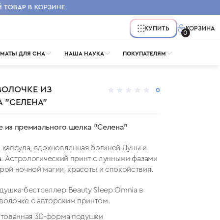
КОРЗИНА
КУПИТЬ
0
МАТЫ ДЛЯ СНА
НАША НАУКА
ПОКУПАТЕЛЯМ
ВОЛОЧКЕ ИЗ
0
 "СЕЛЕНА"
Ы
ПОДУШКА ДЛЯ ДЕКОЛЬТЕ
ВОПРОСЫ
НАВОЛОЧКИ
СОН КРАСОТЫ
е из премиального шелка "Селена"
 капсула, вдохновленная богиней Луны и
а. Астрологический принт с лунными фазами
ой ночной магии, красоты и спокойствия.
душка-бестселлер Beauty Sleep Omnia в
олочке с авторским принтом.
нтованная 3D-форма подушки