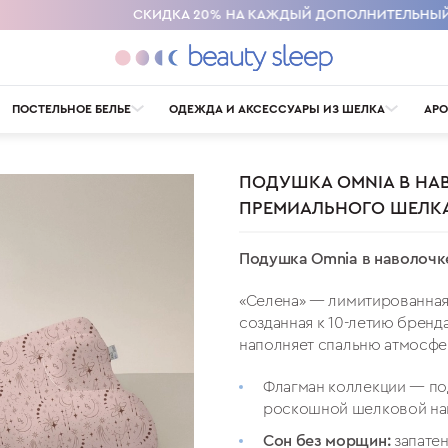
СКИДКА 20% НА КАЖДЫЙ ДОПОЛНИТЕЛЬНЫЙ ТОВАР В КОРЗИНЕ
ПОСТЕЛЬНОЕ БЕЛЬЕ
ОДЕЖДА И АКСЕССУАРЫ ИЗ ШЕЛКА
АРО
ПОДУШКА OMNIA В НА
ПРЕМИАЛЬНОГО ШЕЛКА
Е
ТА
УТЯЖЕЛЕННОЕ АНТИСТРЕСС-ОДЕЯЛО
OMNIA. ОХЛАЖДЕНИЕ
ГАРАНТИЯ И ВОЗВРАТ
КЛИНИЧЕСКИЕ ИССЛЕДОВАНИЯ
ВСЕ ТОВАРЫ ИЗ ШЕЛКА
ПОЛОТЕНЦЕ ИЗ ХЛОПКА. ПРОТИВ БАКТЕРИЙ
ПОСТЕЛЬНОЕ БЕЛЬЕ
АРОМАТЫ ДЛЯ СНА
КОНТАКТЫ
AULA
ОДЕЖДА
BEAUTY - УНИВЕРСИТЕТ
ВЕНТИЛИРУЕМОЕ ОДЕЯЛО
О КОМПАНИИ
АКСЕССУАРЫ
ПОДУШКИ ДЛЯ
ОТЗЫВ
МУЖЧИН И ДЕТЕЙ
Подушка Omnia в наволочк
«Селена» — лимитированная
созданная к 10-летию бренд
наполняет спальню атмосфер
Флагман коллекции — по
роскошной шелковой нав
Сон без морщин:
запате