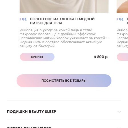
ПОЛОТЕНЦЕ ИЗ ХЛОПКА С МЕДНОЙ
НИТЬЮ ДЛЯ ТЕЛА
Инновация в уходе за кожей лица и тела!
Иннова
Махровое полотенце с двойным эффектом:
Махро
несравненно мягкий хлопок ухаживает за кожей +
несрав
медная нить в составе обеспечивает активную
медная
защиту от бактерий.
защиту
4 800 р.
КУПИТЬ
ПОСМОТРЕТЬ ВСЕ ТОВАРЫ
ПОДУШКИ BEAUTY SLEEP
ОДЕЯЛА BEAUTY SLEEP