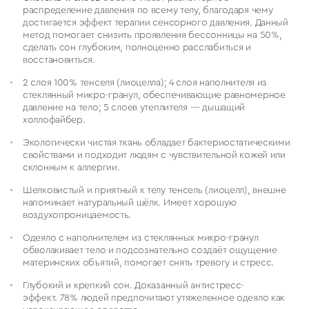
распределение давления по всему телу, благодаря чему
достигается эффект терапии сенсорного давления. Данный
метод помогает снизить проявления бессонницы на 50%,
сделать сон глубоким, полноценно расслабиться и
восстановиться.
2 слоя 100% тенселя (лиоцелла); 4 слоя наполнителя из
стеклянный микро-гранул, обеспечивающие равномерное
давление на тело; 5 слоев утеплителя — дышащий
холлофайбер.
Экологически чистая ткань обладает бактериостатическими
свойствами и подходит людям с чувствительной кожей или
склонным к аллергии.
Шелковистый и приятный к телу тенсель (лиоцелл), внешне
напоминает натуральный шёлк. Имеет хорошую
воздухопроницаемость.
Одеяло с наполнителем из стеклянных микро-гранул
обволакивает тело и подсознательно создаёт ощущение
материнских объятий, помогает снять тревогу и стресс.
Глубокий и крепкий сон. Доказанный антистресс-
эффект. 78% людей предпочитают утяжеленное одеяло как