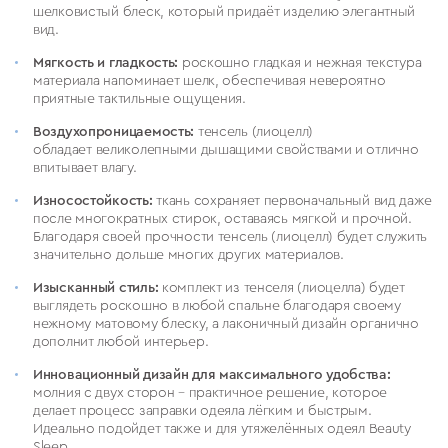
шелковистый блеск, который придаёт изделию элегантный
вид.
Мягкость и гладкость:
роскошно гладкая и нежная текстура
материала напоминает шелк, обеспечивая невероятно
приятные тактильные ощущения.
Воздухопроницаемость:
тенсель (лиоцелл)
обладает
великолепными дышащими свойствами и отлично
впитывает влагу.
Износостойкость:
ткань сохраняет первоначальный вид даже
после многократных стирок, оставаясь мягкой и прочной.
Благодаря своей прочности тенсель (лиоцелл) будет служить
значительно дольше многих других материалов.
Изысканный стиль:
комплект из тенселя (лиоцелла) будет
выглядеть роскошно в любой спальне благодаря своему
нежному матовому блеску, а лаконичный дизайн органично
дополнит любой интерьер.
Инновационный дизайн для максимального удобства:
молния с двух сторон – практичное решение, которое
делает процесс заправки одеяла лёгким и быстрым.
Идеально подойдет также и для утяжелённых одеял Beauty
Sleep.