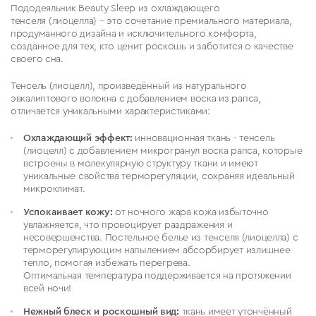
Пододеяльник Beauty Sleep из охлаждающего
тенселя
(лиоцелла)
– это сочетание премиального материала,
продуманного дизайна и исключительного комфорта,
созданное для тех, кто ценит роскошь и заботится о качестве
своего сна.
Тенсель (лиоцелл), произведённый из натурального
эвкалиптового волокна с добавлением воска из рапса,
отличается уникальными характеристиками:
Охлаждающий эффект:
инновационная ткань - тенсель
(лиоцелл) с добавлением микрогранул воска рапса, которые
встроены в молекулярную структуру ткани и имеют
уникальные свойства терморегуляции, сохраняя идеальный
микроклимат.
Успокаивает кожу:
от ночного жара кожа избыточно
увлажняется, что провоцирует раздражения и
несовершенства. Постельное белье из тенселя (лиоцелла) с
терморегулирующим напылением абсорбирует излишнее
тепло, помогая избежать перегрева.
Оптимальная температура поддерживается на протяжении
всей ночи!
Нежный блеск и роскошный вид:
ткань имеет утончённый