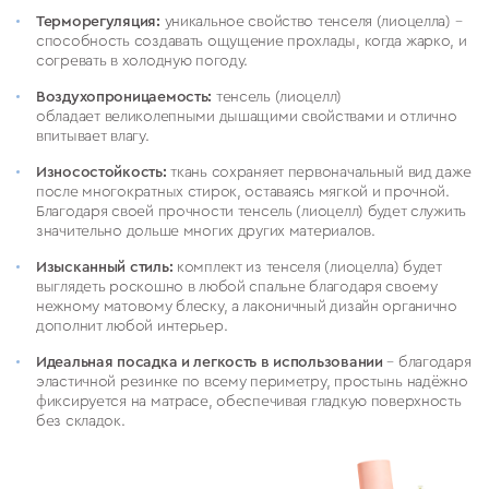
Терморегуляция:
уникальное свойство тенселя (лиоцелла) –
способность создавать ощущение прохлады, когда жарко, и
согревать в холодную погоду.
Воздухопроницаемость:
тенсель (лиоцелл)
обладает
великолепными дышащими свойствами и отлично
впитывает влагу.
Износостойкость:
ткань сохраняет первоначальный вид даже
после многократных стирок, оставаясь мягкой и прочной.
Благодаря своей прочности тенсель (лиоцелл) будет служить
значительно дольше многих других материалов.
Изысканный стиль:
комплект из тенселя (лиоцелла) будет
выглядеть роскошно в любой спальне благодаря своему
нежному матовому блеску, а лаконичный дизайн органично
дополнит любой интерьер.
Идеальная посадка
и легкость в использовании
– благодаря
эластичной резинке по всему периметру, простынь надёжно
фиксируется на матрасе, обеспечивая гладкую поверхность
без складок.