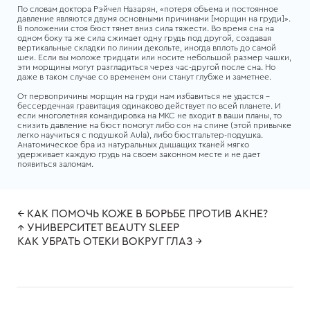
По словам доктора Рэйчел Назарян, «потеря объема и постоянное
давление являются двумя основными причинами [морщин на груди]».
В положении стоя бюст тянет вниз сила тяжести. Во время сна на
одном боку та же сила сжимает одну грудь под другой, создавая
вертикальные складки по линии декольте, иногда вплоть до самой
шеи. Если вы моложе тридцати или носите небольшой размер чашки,
эти морщины могут разгладиться через час-другой после сна. Но
даже в таком случае со временем они станут глубже и заметнее.
От первопричины морщин на груди нам избавиться не удастся –
бессердечная гравитация одинаково действует по всей планете. И
если многолетняя командировка на МКС не входит в ваши планы, то
снизить давление на бюст помогут либо сон на спине (этой привычке
легко научиться с подушкой
Aula
), либо бюстгальтер-подушка.
Анатомическое бра из натуральных дышащих тканей мягко
удерживает каждую грудь на своем законном месте и не дает
появиться заломам.
← КАК ПОМОЧЬ КОЖЕ В БОРЬБЕ ПРОТИВ АКНЕ?
↑ УНИВЕРСИТЕТ BEAUTY SLEEP
КАК УБРАТЬ ОТЕКИ ВОКРУГ ГЛАЗ →