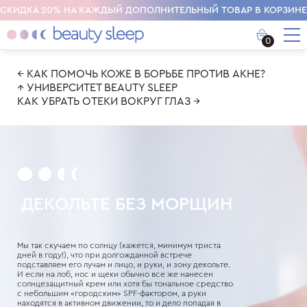
СКИДКА 20% НА КАЖДЫЙ ДОПОЛНИТЕЛЬНЫЙ ТОВАР В КОРЗИНЕ
0
← КАК ПОМОЧЬ КОЖЕ В БОРЬБЕ ПРОТИВ АКНЕ?
↑ УНИВЕРСИТЕТ BEAUTY SLEEP
КАК УБРАТЬ ОТЕКИ ВОКРУГ ГЛАЗ →
ДЕКОЛЬТЕ
БЕЗ МОРЩИН
Мы так скучаем по солнцу (кажется, минимум триста
дней в году!), что при долгожданной встрече
подставляем его лучам и лицо, и руки, и зону декольте.
И если на лоб, нос и щеки обычно все же нанесен
солнцезащитный крем или хотя бы тональное средство
с небольшим «городским» SPF-фактором, а руки
находятся в активном движении, то и дело попадая в